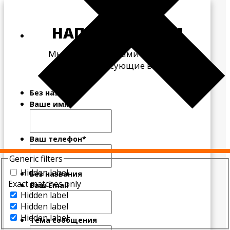
НАПИШИТЕ НАМ
Мы свяжемся с Вами и ответим
на все интересующие вопросы
Без названия
Ваше имя
Ваш телефон
*
Generic filters
Hidden label
Без названия
Exact matches only
Ваш Email
Hidden label
Hidden label
Hidden label
Тема сообщения