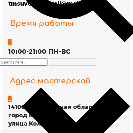
tmsuvenir.metall@mail.ru
Время работы

10:00-21:00 ПН-ВС
Адрес мастерской

141009, Московская область,
город Мытищи,
улица Колонцова 5