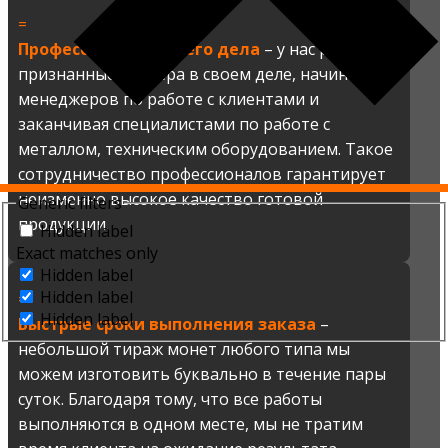
=
Профессионалы своего дела
– у нас работают
признанные мастера в своем деле, начиная от
менеджеров по работе с клиентами и
заканчивая специалистами по работе с
металлом, техническим оборудованием. Такое
сотрудничество профессионалов гарантирует
неизменно высокое качество готовой
Generic filters
продукции.
Hidden label
Exact matches only
Hidden label
Hidden label
=
Hidden label
Быстрые сроки выполнения заказа
–
небольшой тираж монет любого типа мы
можем изготовить буквально в течение пары
суток. Благодаря тому, что все работы
выполняются в одном месте, мы не тратим