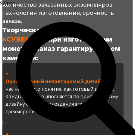
Search
количество заказанных экземпляров,
технология изготовления, срочность
заказа.
Творческая мастерская
«СУВЕНИР»
при изготовлении
монет на заказ гарантирует всем
клиентам:
=
Оригинальный неповторимый дизайн
– у
нас нет такого понятия, как готовый шаблон.
Каждый товар выполняется по оригинальному
дизайну с момента создания эскиза до
трехмерной модели и пробного макета.
=