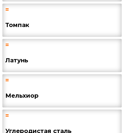
=
Томпак
=
Латунь
=
Мельхиор
=
Углеродистая сталь