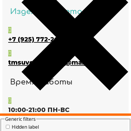
Изделия из металла

+7 (925) 772-26-46

tmsuvenir.metall@mail.ru
Время работы

10:00-21:00 ПН-ВС
Generic filters
Hidden label